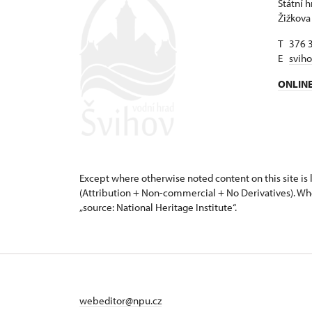
Státní 
Žižkova
T 376 
E
svih
ONLIN
Except where otherwise noted content on this site i
(Attribution + Non-commercial + No Derivatives). Wh
„source: National Heritage Institute“.
webeditor@npu.cz