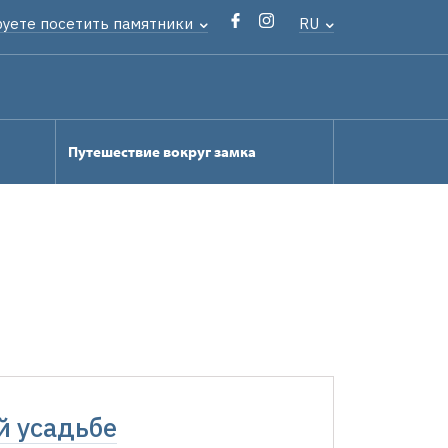
руете посетить памятники
RU
Путешествие вокруг замка
й усадьбе