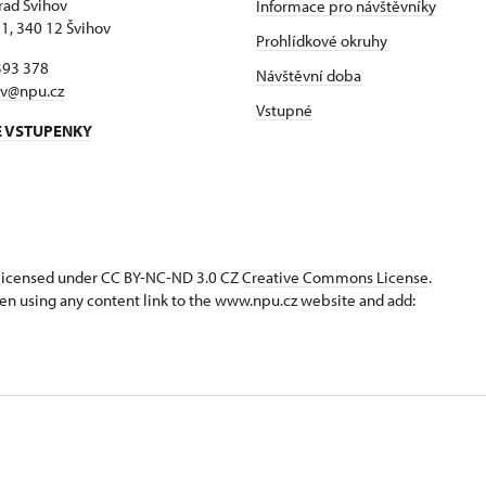
hrad Švihov
Informace pro návštěvníky
 1, 340 12 Švihov
Prohlídkové okruhy
393 378
Návštěvní doba
ov@npu.cz
Vstupné
E VSTUPENKY
s licensed under CC BY-NC-ND 3.0 CZ
Creative Commons License
.
en using any content link to the www.npu.cz website and add: