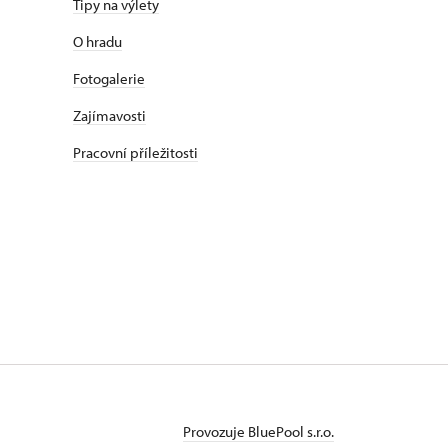
Tipy na výlety
O hradu
Fotogalerie
Zajímavosti
Pracovní příležitosti
Provozuje BluePool s.r.o.