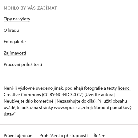
MOHLO BY VÁS ZAJÍMAT
Tipy na výlety
O hradu
Fotogalerie
Zajímavosti
Pracovní příležitosti
Není-li výslovně uvedeno jinak, podléhají fotografie a texty
licenci
Creative Commons
(CC BY-NC-ND 3.0 CZ) (Uveďte autora |
Neužívejte dílo komerčně | Nezasahujte do díla). Při užití obsahu
uvádějte odkaz na stránky www.npu.cz a „zdroj: Národní památkový
ústav“
Právní ujednání
Prohlášení o přístupnosti
Řešení