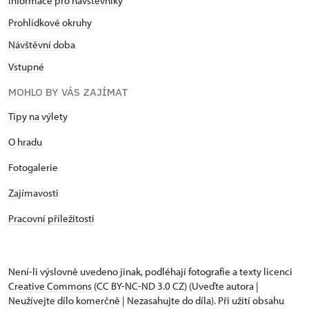
Informace pro návštěvníky
Prohlídkové okruhy
Návštěvní doba
Vstupné
MOHLO BY VÁS ZAJÍMAT
Tipy na výlety
O hradu
Fotogalerie
Zajímavosti
Pracovní příležitosti
Není-li výslovně uvedeno jinak, podléhají fotografie a texty
licenci
Creative Commons
(CC BY-NC-ND 3.0 CZ) (Uveďte autora |
Neužívejte dílo komerčně | Nezasahujte do díla). Při užití obsahu