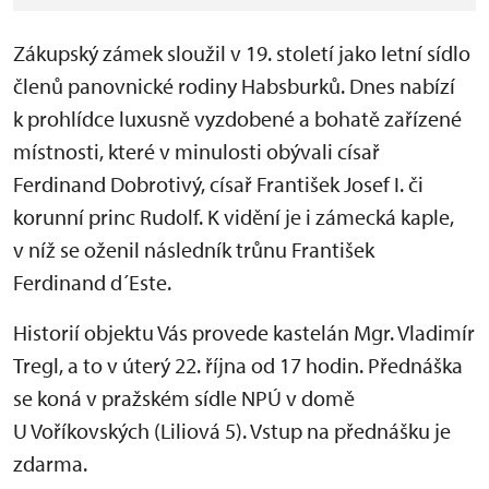
Zákupský zámek sloužil v 19. století jako letní sídlo
členů panovnické rodiny Habsburků. Dnes nabízí
k prohlídce luxusně vyzdobené a bohatě zařízené
místnosti, které v minulosti obývali císař
Ferdinand Dobrotivý, císař František Josef I. či
korunní princ Rudolf. K vidění je i zámecká kaple,
v níž se oženil následník trůnu František
Ferdinand d´Este.
Historií objektu Vás provede kastelán Mgr. Vladimír
Tregl, a to v úterý 22. října od 17 hodin. Přednáška
se koná v pražském sídle NPÚ v domě
U Voříkovských (Liliová 5). Vstup na přednášku je
zdarma.