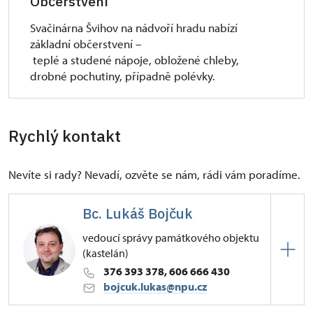
Občerstvení
Svačinárna Švihov na nádvoří hradu nabízí
základní občerstvení –
teplé a studené nápoje, obložené chleby,
drobné pochutiny, případně polévky.
Rychlý kontakt
Nevíte si rady? Nevadí, ozvěte se nám, rádi vám poradíme.
Bc. Lukáš Bojčuk
vedoucí správy památkového objektu
(kastelán)
376 393 378, 606 666 430
bojcuk.lukas@npu.cz
ÚPS v Českých Budějovicích