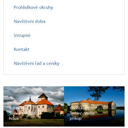
Prohlídkové okruhy
Návštěvní doba
Vstupné
Kontakt
Návštěvní řád a ceníky
Vodní hrad
Vodní hrad
Švihov - Hrad z
Švihov - Vodní
hráze
příkop