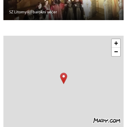
SZ Litomyšl - barokní večer
+
−