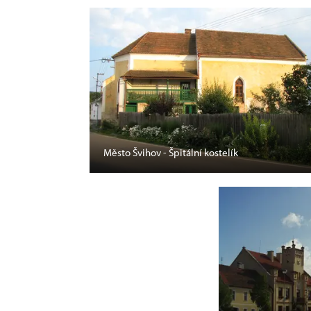
Město Švihov - Špitální kostelík