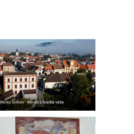
Město Švihov - Město z hradní věže