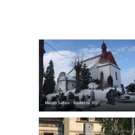
Město Švihov - Kostel sv. Jiljí