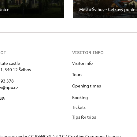
dnice
Město Švihov - Celkový pohle
ACT
VISITOR INFO
tate castle
Visitor info
 1, 340 12 Švihov
Tours
393 378
Opening times
ov@npu.cz
Booking
NG
Tickets
Tip
s for trips
s licensed under CC BY-NC-ND 3.0 CZ
Creative Commons License
.