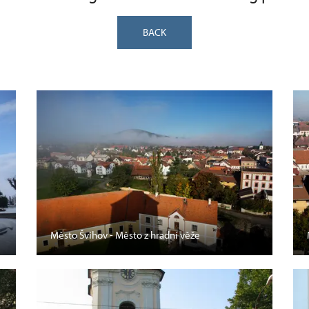
BACK
Město Švihov - Město z hradní věže