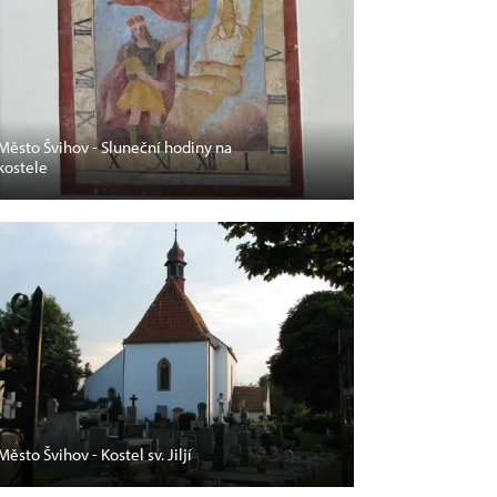
Město Švihov - Sluneční hodiny na
kostele
Město Švihov - Kostel sv. Jiljí