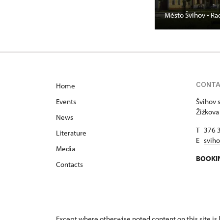
Město Švihov - Ra
CONT
Home
Events
Švihov s
Žižkova
News
T 376 
Literature
E
svih
Media
BOOKI
Contacts
Except where otherwise noted content on this site i