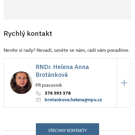
Rychlý kontakt
Nevíte si rady? Nevadí, ozvěte se nám, rádi vám poradíme.
RNDr. Helena Anna
Brotánková
PR pracovník
376 393 378
brotankova.helena@npu.cz
ÚPS v Českých Budějovicích
Žižkova 1/, Švihov 34012
VŠECHNY KONTAKTY