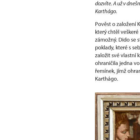
dozvíte. A už v dneš
Karthágo.
Pověst o založení K
který chtěl veškeré
zámožný. Dido se st
poklady, které s se
založit své vlastní 
ohraničila jedna vo
řemínek, jímž ohra
Karthágo.