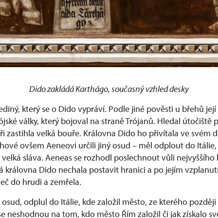
Dido zakládá Karthágo, současný vzhled desky
diný, který se o Dido vypráví. Podle jiné pověsti u břehů její
ójské války, který bojoval na straně Trójanů. Hledal útočiště
i zastihla velká bouře. Královna Dido ho přivítala ve svém 
hové ovšem Aeneovi určili jiný osud – měl odplout do Itálie,
 velká sláva. Aeneas se rozhodl poslechnout vůli nejvyššího
 královna Dido nechala postavit hranici a po jejím vzplanutí
meč do hrudi a zemřela.
 osud, odplul do Itálie, kde založil město, ze kterého pozděj
 se neshodnou na tom, kdo město Řím založil či jak získalo s