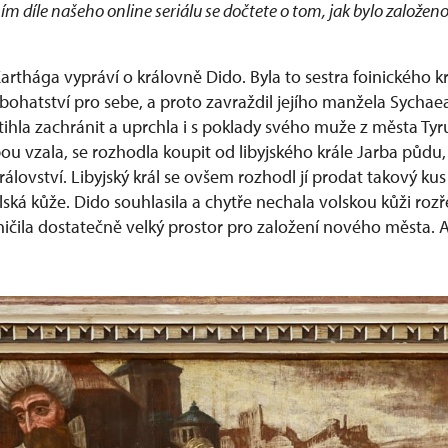
ním díle našeho online seriálu se dočtete o tom, jak bylo založe
arthága vypráví o královně Dido. Byla to sestra foinického 
 bohatství pro sebe, a proto zavraždil jejího manžela Sychaea,
ihla zachránit a uprchla i s poklady svého muže z města Tyru
bou vzala, se rozhodla koupit od libyjského krále Jarba půdu
království. Libyjský král se ovšem rozhodl jí prodat takový ku
lská kůže. Dido souhlasila a chytře nechala volskou kůži rozř
ničila dostatečně velký prostor pro založení nového města. A