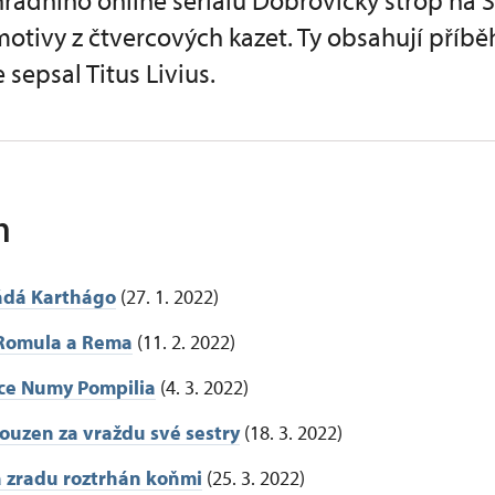
hradního online seriálu Dobrovický strop na 
tivy z čtvercových kazet. Ty obsahují příbě
e sepsal Titus Livius.
h
ádá Karthágo
(27. 1. 2022)
 Romula a Rema
(11. 2. 2022)
ce Numy Pompilia
(4. 3. 2022)
souzen za vraždu své sestry
(18. 3. 2022)
a zradu roztrhán koňmi
(25. 3. 2022)