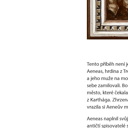
Tento příběh není je
Aeneas, hrdina z Tr
a jeho muže na moř
sebe zamilovali. Bo
město, které čekala
z Karthága. Zhrzená
vrazila si Aeneův 
Aeneas naplnil svůj
antičtí spisovatelé