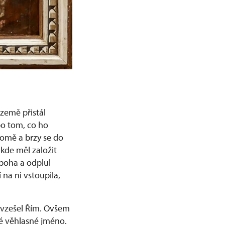
 země přistál
 po tom, co ho
domě a brzy se do
 kde měl založit
 boha a odplul
 na ni vstoupila,
i vzešel Řím. Ovšem
vé věhlasné jméno.