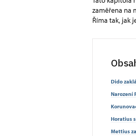
Tato kapitola 
zaměřena na mo
Říma tak, jak j
Obsa
Dido zakl
Narození
Korunova
Horatius 
Mettius z