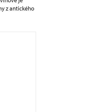
Švihově je
hy z antického