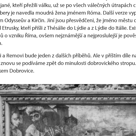
ójané, kteří přežili válku, už se po všech válečných útrapách 
Tibery je navedla moudrá žena jménem Róma. Další verze vyp
n Odysseův a Kirčin. Jiní jsou přesvědčeni, že jméno městu 
 Etrusky, kteří přišli z Thésálie do Lýdie a z Lýdie do Itálie. 
hů o vzniku Říma, ovšem nejznámější a nejproslulejší je pově
.
 a Removi bude jeden z dalších příběhů. Ale v příštím díle 
 znovu se podíváme zpět do minulosti dobrovického stropu. A
kem Dobrovice.