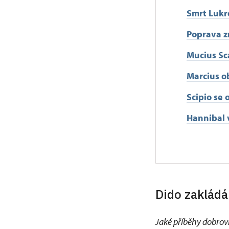
Smrt Lukr
Poprava z
Mucius Sc
Marcius o
Scipio se 
Hannibal 
Dido zakládá
Jaké příběhy dobrov