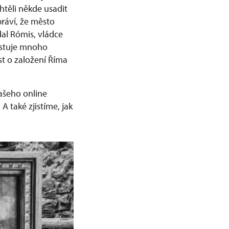
chtěli někde usadit
ráví, že město
dal Rómis, vládce
Existuje mnoho
st o založení Říma
našeho online
 také zjistíme, jak