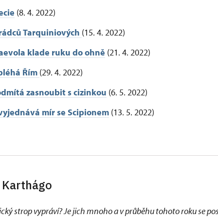
ecie
(8. 4. 2022)
rádců Tarquiniových
(15. 4. 2022)
aevola klade ruku do ohně
(21. 4. 2022)
bléhá Řím
(29. 4. 2022)
odmítá zasnoubit s cizinkou
(6. 5. 2022)
vyjednává mír se Scipionem
(13. 5. 2022)
 Karthágo
ický strop vypráví? Je jich mnoho a v průběhu tohoto roku se p