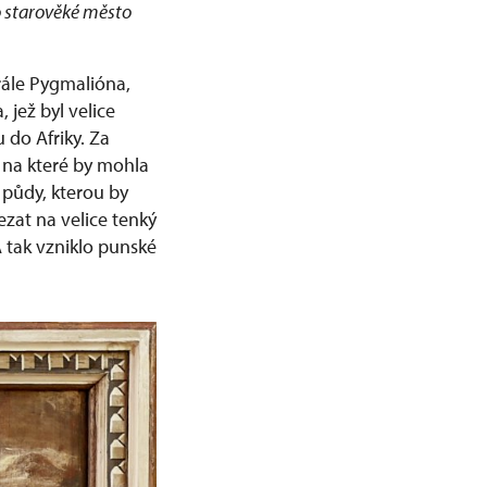
no starověké město
krále Pygmalióna,
 jež byl velice
 do Afriky. Za
, na které by mohla
s půdy, kterou by
ezat na velice tenký
 tak vzniklo punské