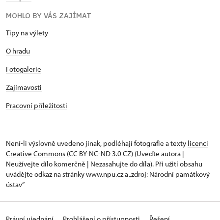
MOHLO BY VÁS ZAJÍMAT
Tipy na výlety
O hradu
Fotogalerie
Zajímavosti
Pracovní příležitosti
Není-li výslovně uvedeno jinak, podléhají fotografie a texty
licenci
Creative Commons
(CC BY-NC-ND 3.0 CZ) (Uveďte autora |
Neužívejte dílo komerčně | Nezasahujte do díla). Při užití obsahu
uvádějte odkaz na stránky www.npu.cz a „zdroj: Národní památkový
ústav“
Právní ujednání
Prohlášení o přístupnosti
Řešení