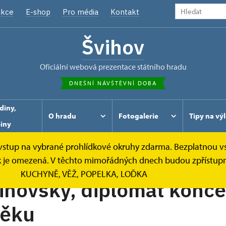
kce
E-shop
Pro média
Kontakt
Švihov
oficiální webová prezentace státního hradu
DNEŠNÍ NÁVŠTĚVNÍ DOBA
diny,
O hradu
Fotogalerie
Tipy na výl
piny
e vstup na vybrané prohlídkové okruhy zdarma. Bezplatnou v
ídek je omezená. V těchto mimořádných dnech budou zpřístu
KUCHYNĚ, VĚŽ, POPELKA, LOĎKA
ihovský, diplomat konce
věku