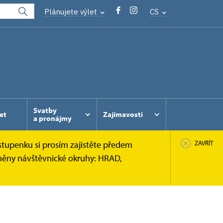
Plánujete výlet
CS
Svatby
et
Zajímavosti
a pronájmy
stupenku si prosím zajistěte předem
ZAVŘÍT
pněny návštěvnické okruhy: HRAD,