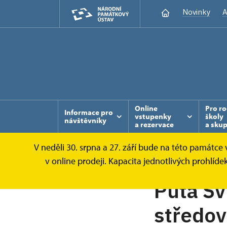
Novinky
A
Online
Pro ro
Informace pro
vstupenky
školy
návštěvníky
a rezervace
a sku
V neděli 30. srpna a 27. září bude na této památc
v online prodeji. Kapacita jednotlivých prohl
Půta Šv
středo