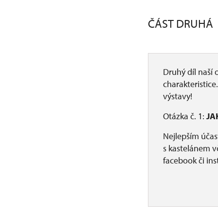
ČÁST DRUHÁ
Druhý díl naší
charakteristice
výstavy!
Otázka č. 1:
JA
Nejlepším úča
s kastelánem v
facebook či in