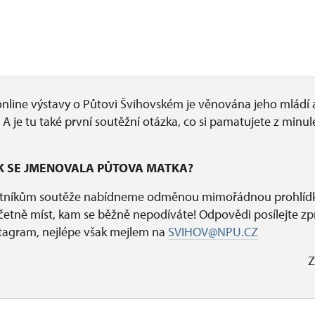
 online výstavy o Půtovi Švihovském je věnována jeho mládí 
. A je tu také první soutěžní otázka, co si pamatujete z minul
K SE JMENOVALA PŮTOVA MATKA?
stníkům soutěže nabídneme odměnou mimořádnou prohlíd
četně míst, kam se běžně nepodíváte! Odpovědi posílejte z
stagram, nejlépe však mejlem na
SVIHOV@NPU.CZ
Z