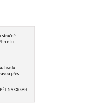
a stručné
ého dílu
ku hradu
právou přes
PĚT NA OBSAH