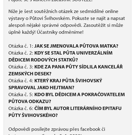
Níže je šest soutěžních otázek ze sedmidílné online
výstavy o Půtovi Švihovském. Pokuste se najít a napsat
alespoň nějaké správné odpovědi. Zasoutěžit si může
úplně každý! Účastníky odměníme!
Otázka č. 1:
JAK SE JMENOVALA PŮTOVA MATKA?
Otázka č. 2:
KDY SE STAL PŮTA UNIVERZÁLNÍM
DĚDICEM RODOVÝCH STATKŮ?
Otázka č. 3:
KDE ZA PANA PŮTY SÍDLILA KANCELÁŘ
ZEMSKÝCH DESEK?
Otázka č. 4:
KTERÝ KRAJ PŮTA ŠVIHOVSKÝ
SPRAVOVAL JAKO HEJTMAN?
Otázka č. 5:
KDO BYL DĚDICEM A POKRAČOVATELEM
PŮTOVA ODKAZU?
Otázka č. 6:
ČÍM BYL AUTOR LITERÁRNÍHO EPITAFU
PŮTY ŠVIHOVSKÉHO?
Odpovědi posílejte zprávou přes facebook či