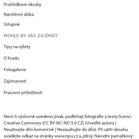
Prohlídkové okruhy
Návštěvní doba
Vstupné
MOHLO BY VÁS ZAJÍMAT
Tipy na výlety
O hradu
Fotogalerie
Zajímavosti
Pracovní příležitosti
Není-li výslovně uvedeno jinak, podléhají fotografie a texty
licenci
Creative Commons
(CC BY-NC-ND 3.0 CZ) (Uveďte autora |
Neužívejte dílo komerčně | Nezasahujte do díla). Při užití obsahu
uvádějte odkaz na stránky www.npu.cz a „zdroj: Národní památkový