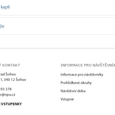
kapli
ěže
Ý KONTAKT
INFORMACE PRO NÁVŠTĚVNÍ
hrad Švihov
Informace pro návštěvníky
 1, 340 12 Švihov
Prohlídkové okruhy
393 378
Návštěvní doba
ov@npu.cz
Vstupné
E VSTUPENKY