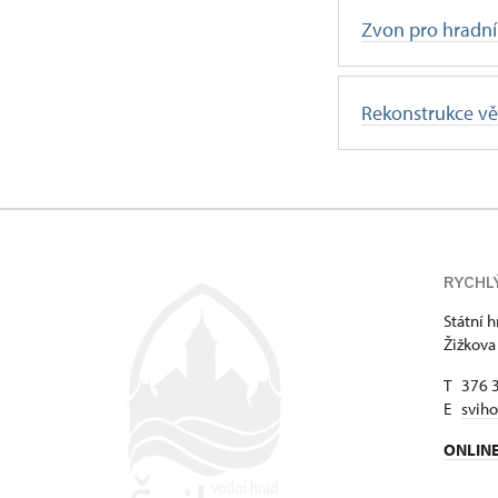
Zvon pro hradní 
Rekonstrukce v
RYCHL
Státní 
Žižkova
T 376 
E
svih
ONLIN