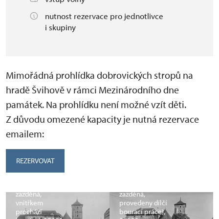
nutnost rezervace pro jednotlivce
i skupiny
Mimořádná prohlídka dobrovických stropů na
hradě Švihově v rámci Mezinárodního dne
památek. Na prohlídku není možné vzít děti.
Z důvodu omezené kapacity je nutná rezervace
emailem:
Hrad Švihov,
Hrad Švihov,
REZERVOVAT
Pohled na hrad
Pohled na hrad
ze severu (okna
ze severu (okna
2. patra jsou
2. patra jsou
zazděná,
zazděná,
vnitřkem
provedeny dílčí
prochází
bourací práce),