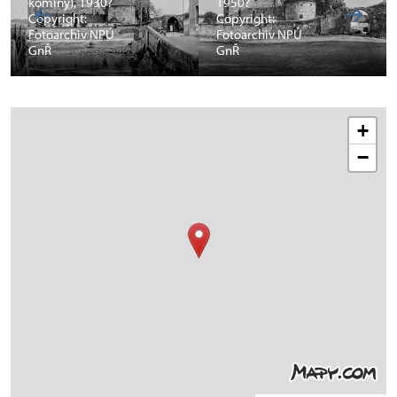
komíny), 1930?
1950?
Copyright:
Copyright:
Fotoarchiv NPÚ
Fotoarchiv NPÚ
GnŘ
GnŘ
+
−