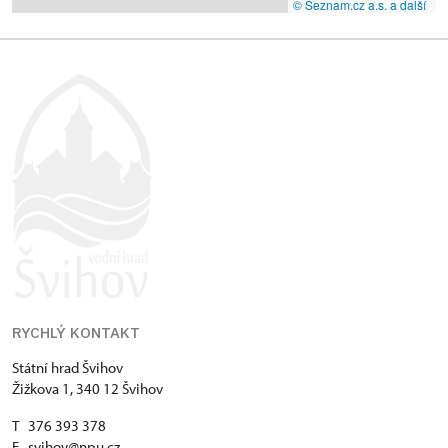
© Seznam.cz a.s. a další
RYCHLÝ KONTAKT
Státní hrad Švihov
Žižkova 1, 340 12 Švihov
T 376 393 378
E
svihov@npu.cz