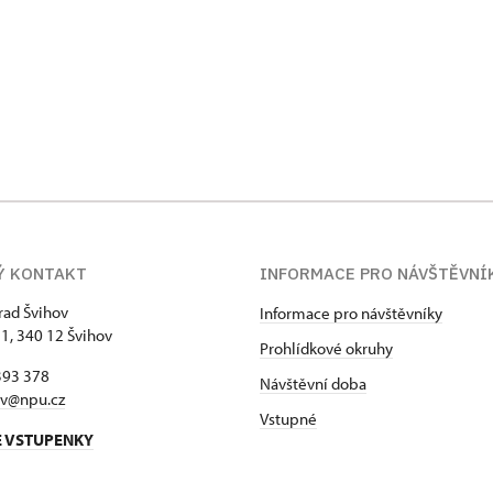
Ý KONTAKT
INFORMACE PRO NÁVŠTĚVNÍ
hrad Švihov
Informace pro návštěvníky
 1, 340 12 Švihov
Prohlídkové okruhy
393 378
Návštěvní doba
ov@npu.cz
Vstupné
E VSTUPENKY