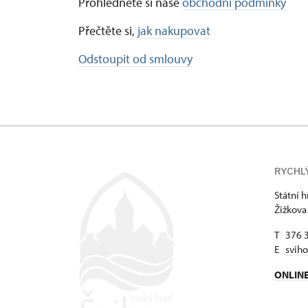
Prohlédněte si naše
obchodní podmínky
Přečtěte si,
jak nakupovat
Odstoupit od smlouvy
RYCHL
Státní 
Žižkova
T 376 
E
svih
ONLIN