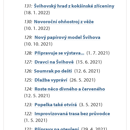
131:
Švihovský hrad z kokšínské zříceniny
(18. 1. 2022)
130:
Novoroční ohňostroj z věže
(10. 1. 2022)
129:
Nový papírový model Švihova
(10. 10. 2021)
128:
Připravuje se výstava...
(1. 7. 2021)
127:
Dravci na Švihově
(15. 6. 2021)
126:
Soumrak po dešti
(12. 6. 2021)
125:
Dlažba vypráví
(26. 5. 2021)
124:
Roste něco divného a červeného
(12. 5. 2021)
123:
Popelka také otvírá
(3. 5. 2021)
122:
Improvizovaná trasa bez průvodce
(1. 5. 2021)
121:
Přípravy na otevření
(29. 4. 2021)