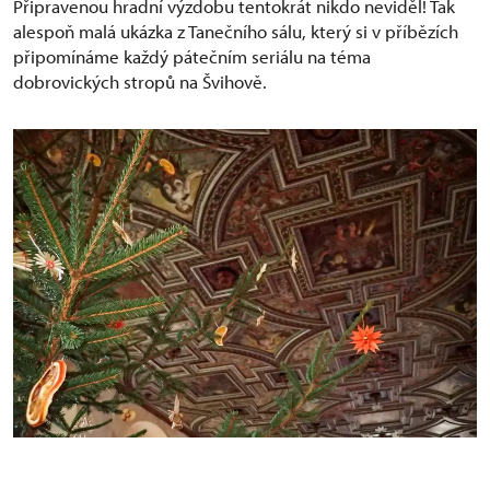
Připravenou hradní výzdobu tentokrát nikdo neviděl! Tak
alespoň malá ukázka z Tanečního sálu, který si v příbězích
připomínáme každý pátečním seriálu na téma
dobrovických stropů na Švihově.