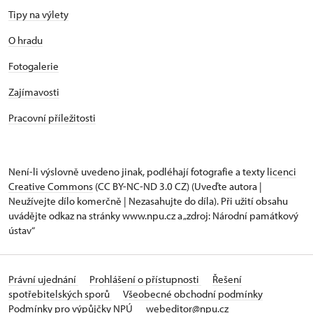
Tipy na výlety
O hradu
Fotogalerie
Zajímavosti
Pracovní příležitosti
Není-li výslovně uvedeno jinak, podléhají fotografie a texty
licenci
Creative Commons
(CC BY-NC-ND 3.0 CZ) (Uveďte autora |
Neužívejte dílo komerčně | Nezasahujte do díla). Při užití obsahu
uvádějte odkaz na stránky www.npu.cz a „zdroj: Národní památkový
ústav“
Právní ujednání
Prohlášení o přístupnosti
Řešení
spotřebitelských sporů
Všeobecné obchodní podmínky
Podmínky pro výpůjčky NPÚ
webeditor@npu.cz