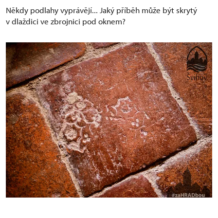
Někdy podlahy vyprávějí... Jaký příběh může být skrytý
v dlaždici ve zbrojnici pod oknem?