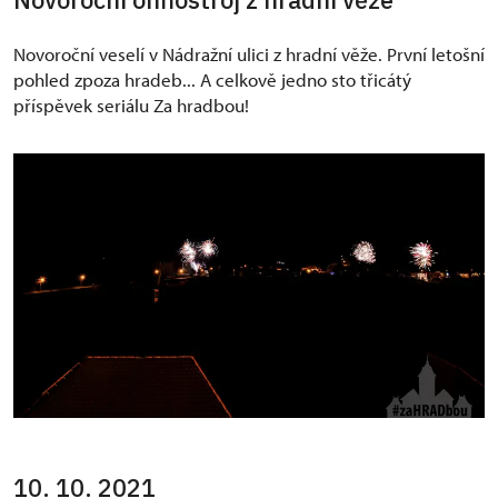
Novoroční veselí v Nádražní ulici z hradní věže. První letošní
pohled zpoza hradeb... A celkově jedno sto třicátý
příspěvek seriálu Za hradbou!
10. 10. 2021