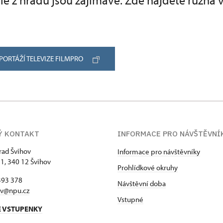
ie z hradu jsou zajímavé. Zde najdete různá 
PORTÁŽÍ TELEVIZE FILMPRO
Ý KONTAKT
INFORMACE PRO NÁVŠTĚVNÍ
hrad Švihov
Informace pro návštěvníky
 1, 340 12 Švihov
Prohlídkové okruhy
393 378
Návštěvní doba
ov@npu.cz
Vstupné
E VSTUPENKY