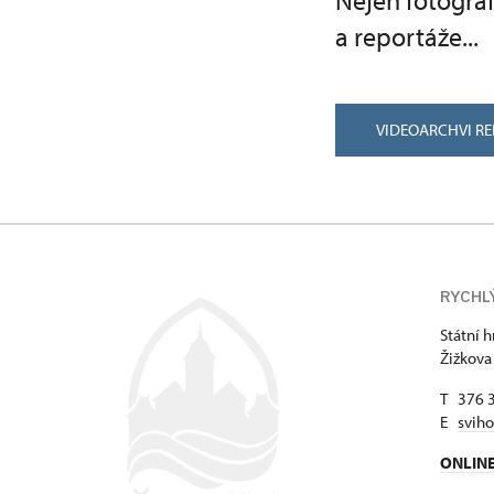
Nejen fotograf
a reportáže...
VIDEOARCHVI RE
RYCHL
Státní 
Žižkova
T 376 
E
svih
ONLIN