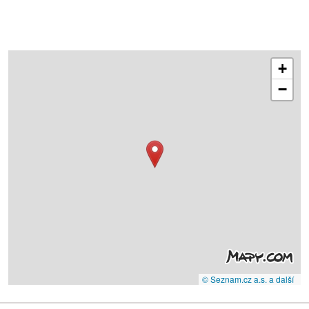
+
−
© Seznam.cz a.s. a další