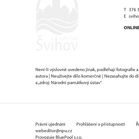
T 376 
E
svih
ONLIN
Není-li výslovně uvedeno jinak, podléhají fotografie a
autora | Neužívejte dílo komerčně | Nezasahujte do dí
a „zdroj: Národní památkový ústav“
Právní ujednání
Prohlášení o přístupnosti
Ř
webeditor@npu.cz
Provozuje BluePool s.r.o.