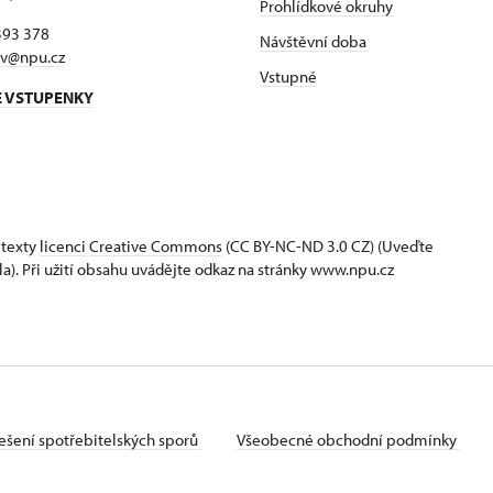
Prohlídkové okruhy
393 378
Návštěvní doba
ov@npu.cz
Vstupné
E VSTUPENKY
 texty
licenci Creative Commons
(CC BY-NC-ND 3.0 CZ) (Uveďte
la). Při užití obsahu uvádějte odkaz na stránky www.npu.cz
ešení spotřebitelských sporů
Všeobecné obchodní podmínky