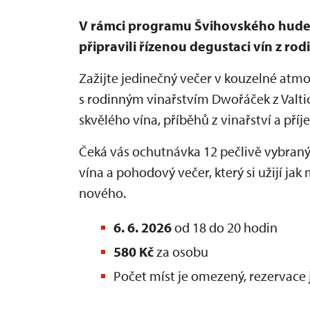
V rámci programu Švihovského hudeb
připravili řízenou degustaci vín z ro
Zažijte jedinečný večer v kouzelné atmo
s rodinným vinařstvím Dwořáček z Valtic
skvělého vína, příběhů z vinařství a pří
Čeká vás ochutnávka 12 pečlivě vybraný
vína a pohodový večer, který si užijí jak m
nového.
6. 6. 2026
od 18 do 20 hodin
580 Kč
za osobu
Počet míst je omezený, rezervace 