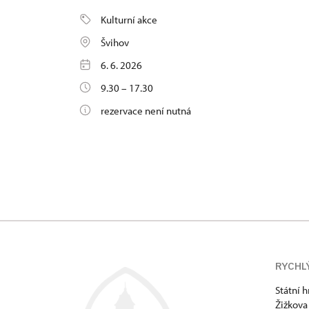
Kulturní akce
Švihov
6. 6. 2026
9.30 – 17.30
rezervace není nutná
RYCHL
Státní 
Žižkova