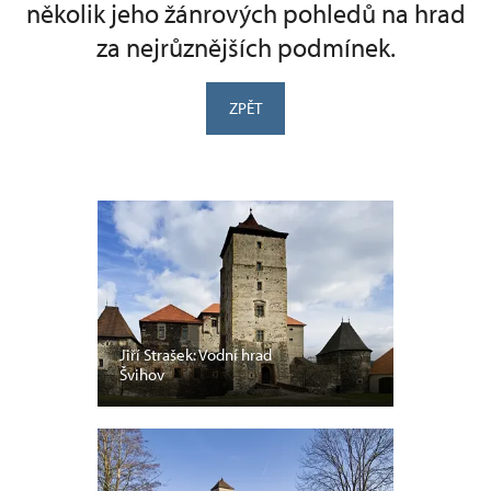
několik jeho žánrových pohledů na hrad
za nejrůznějších podmínek.
ZPĚT
Jiří Strašek: Vodní hrad
Švihov