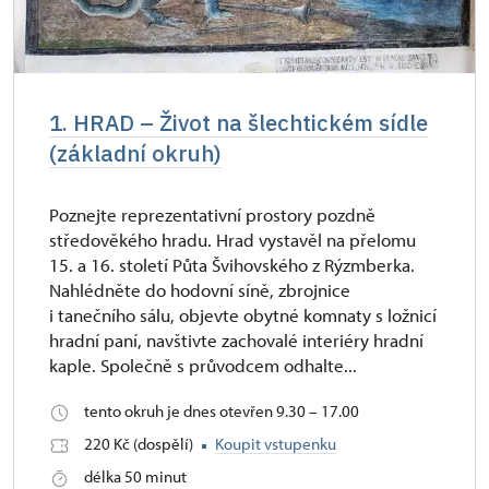
1. HRAD – Život na šlechtickém sídle
(základní okruh)
Poznejte reprezentativní prostory pozdně
středověkého hradu. Hrad vystavěl na přelomu
15. a 16. století Půta Švihovského z Rýzmberka.
Nahlédněte do hodovní síně, zbrojnice
i tanečního sálu, objevte obytné komnaty s ložnicí
hradní paní, navštivte zachovalé interiéry hradní
kaple. Společně s průvodcem odhalte...
tento okruh je dnes otevřen 9.30 – 17.00
220 Kč (dospělí)
Koupit vstupenku
délka 50 minut