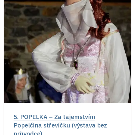
5. POPELKA – Za tajemstvím
Popelčina střevíčku (výstava bez
průvodce)