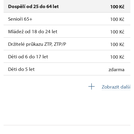
Dospělí od 25 do 64 let
100 Kč
Senioři 65+
100 Kč
Mládež od 18 do 24 let
100 Kč
Držitelé průkazu ZTP, ZTP/P
100 Kč
Děti od 6 do 17 let
100 Kč
Děti do 5 let
zdarma
Průvodce držitele průkazu ZTP/P
zdarma
Zobrazit další
Pedagogický dozor (pro školní skupiny 1
zdarma
osoba na 10 dětí)
Průvodce organizované skupiny (1 osoba
zdarma
pro celou skupinu min. 15 osob)
Karta zaměstnance s QR kódem MK ČR *
neposkytuje se