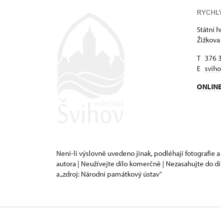
RYCHL
Státní 
Žižkova
T 376 
E
svih
ONLIN
Není-li výslovně uvedeno jinak, podléhají fotografie a
autora | Neužívejte dílo komerčně | Nezasahujte do dí
a „zdroj: Národní památkový ústav“