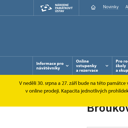
Novinky
A
Online
Pro ro
Informace pro
vstupenky
školy
návštěvníky
a rezervace
a sku
V neděli 30. srpna a 27. září bude na této památc
v online prodeji. Kapacita jednotlivých prohl
Broukov