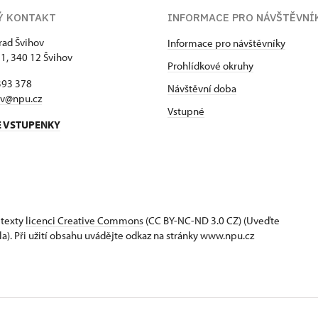
Ý KONTAKT
INFORMACE PRO NÁVŠTĚVNÍ
hrad Švihov
Informace pro návštěvníky
 1, 340 12 Švihov
Prohlídkové okruhy
393 378
Návštěvní doba
ov@npu.cz
Vstupné
E VSTUPENKY
 texty
licenci Creative Commons
(CC BY-NC-ND 3.0 CZ) (Uveďte
la). Při užití obsahu uvádějte odkaz na stránky www.npu.cz