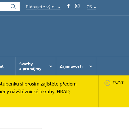
Plánujete výlet
CS
Svatby
et
Zajímavosti
a pronájmy
stupenku si prosím zajistěte předem
ZAVŘÍT
pněny návštěvnické okruhy: HRAD,
m