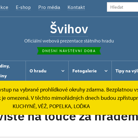
kce
E-shop
Pro média
Kontakt
Švihov
oficiální webová prezentace státního hradu
DNEŠNÍ NÁVŠTĚVNÍ DOBA
diny,
O hradu
Fotogalerie
Tipy na výl
piny
e vstup na vybrané prohlídkové okruhy zdarma. Bezplatnou v
ídek je omezená. V těchto mimořádných dnech budou zpřístu
KUCHYNĚ, VĚŽ, POPELKA, LOĎKA
iště na louce za hrade