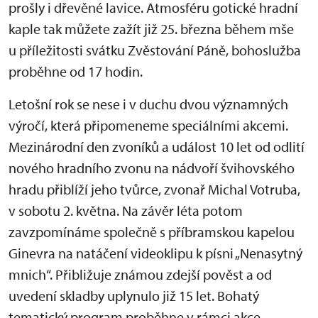
prošly i dřevěné lavice. Atmosféru gotické hradní
kaple tak můžete zažít již 25. března během mše
u příležitosti svátku Zvěstování Páně, bohoslužba
proběhne od 17 hodin.
Letošní rok se nese i v duchu dvou významných
výročí, která připomeneme speciálními akcemi.
Mezinárodní den zvoníků a událost 10 let od odlití
nového hradního zvonu na nádvoří švihovského
hradu přiblíží jeho tvůrce, zvonař Michal Votruba,
v sobotu 2. května. Na závěr léta potom
zavzpomínáme společně s příbramskou kapelou
Ginevra na natáčení videoklipu k písni „Nenasytný
mnich“. Přibližuje známou zdejší pověst a od
uvedení skladby uplynulo již 15 let. Bohatý
tematický program proběhne v rámci akce