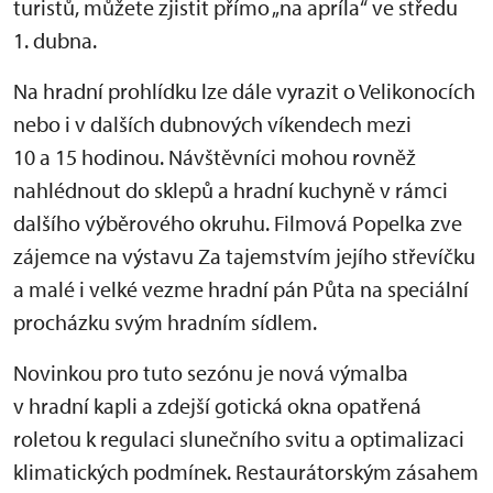
turistů, můžete zjistit přímo „na apríla“ ve středu
1. dubna.
Na hradní prohlídku lze dále vyrazit o Velikonocích
nebo i v dalších dubnových víkendech mezi
10 a 15 hodinou. Návštěvníci mohou rovněž
nahlédnout do sklepů a hradní kuchyně v rámci
dalšího výběrového okruhu. Filmová Popelka zve
zájemce na výstavu Za tajemstvím jejího střevíčku
a malé i velké vezme hradní pán Půta na speciální
procházku svým hradním sídlem.
Novinkou pro tuto sezónu je nová výmalba
v hradní kapli a zdejší gotická okna opatřená
roletou k regulaci slunečního svitu a optimalizaci
klimatických podmínek. Restaurátorským zásahem