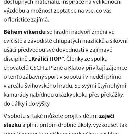
dostupných materiálů, inspirace na velikonoční
výzdobu a možnost zeptat se na vše, co vás
o floristice zajímá.
Během víkendu
se hradní nádvoří změní ve
cvičiště a závodiště chlupatých mazlíčků a šikovní
ušáci předvedou své dovednosti v zajímavé
disciplíně
„Králičí HOP“
. Členky ze spolku
chovatelů ČSCH z Plzně a Klatov přivítají zájemce
o tento zábavný sport v sobotu i v neděli přímo
v areálu švihovského hradu. Se svými čtyřnohými
kamarády nabídnou ukázky skoku přes překážky,
do dálky i do výšky.
V sobotu si také můžete projít s dětmi
zaječí
stezku
a plnit přitom drobné úkoly, vyzkoušet tak
svoji šikovnost s vajíčkem i mrkvičkou, rychlost