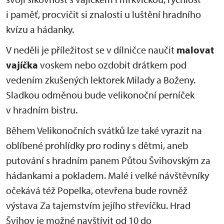
i paměť, procvičit si znalosti u luštění hradního
kvízu a hádanky.
V neděli je příležitost se v dílničce naučit
malovat
vajíčka
voskem nebo ozdobit drátkem pod
vedením zkušených lektorek Milady a Boženy.
Sladkou odměnou bude velikonoční perníček
v hradním bistru.
Během Velikonočních svátků lze také vyrazit na
oblíbené prohlídky pro rodiny s dětmi, aneb
putování s hradním panem Půtou Švihovským za
hádankami a pokladem. Malé i velké návštěvníky
očekává též Popelka, otevřena bude rovněž
výstava Za tajemstvím jejího střevíčku. Hrad
Švihov je možné navštívit od 10 do