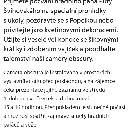
Přijměte pozvání hradního pána Půty
Švihovského na speciální prohlídky
s úkoly, pozdravte se s Popelkou nebo
přivítejte jaro květinovými dekoracemi.
Užijte si veselé Velikonoce se šikovnými
králíky i zdobením vajíček a poodhalte
tajemství naší camery obscury.
Camera obscura je instalována v prostorách
výstavního sálu před pokladnou, a na zájemce
čeká prezentace jejího záznamu ve středu
1. dubna a ve čtvrtek 2. dubna mezi
15 a 16 hodinou. Předpokladem je slunečné počasí
a možnost spatřit zajímavé siluety hradních
paláců a věže.